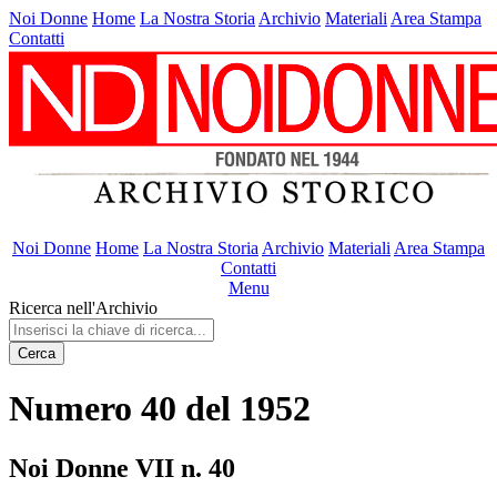
Noi Donne
Home
La Nostra Storia
Archivio
Materiali
Area Stampa
Contatti
Noi Donne
Home
La Nostra Storia
Archivio
Materiali
Area Stampa
Contatti
Menu
Ricerca nell'Archivio
Cerca
Numero 40 del 1952
Noi Donne VII n. 40