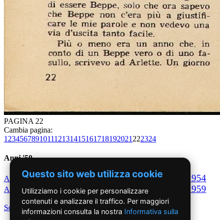
PAGINA 22
Cambia pagina:
1
2
3
4
5
6
7
8
9
10
11
12
13
14
15
16
17
18
19
20
21
22
23
24
Anni '50
Questo sito web utilizza cookie
1950
1951
1952
1953
1954
Anno
Anno
Anno
Anno
Anno
1955
1956
1957
1958
1959
Anno
Anno
Anno
Anno
Anno
Utilizziamo i cookie per personalizzare
contenuti e analizzare il traffico. Per maggiori
Scegli per decennio
informazioni consulta la nostra
Informativa sulla