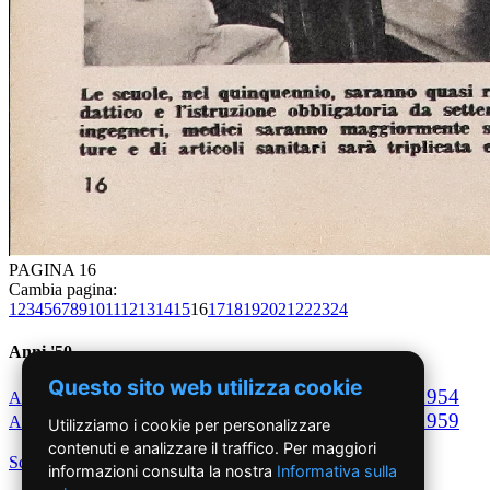
PAGINA 16
Cambia pagina:
1
2
3
4
5
6
7
8
9
10
11
12
13
14
15
16
17
18
19
20
21
22
23
24
Anni '50
Questo sito web utilizza cookie
1950
1951
1952
1953
1954
Anno
Anno
Anno
Anno
Anno
1955
1956
1957
1958
1959
Anno
Anno
Anno
Anno
Anno
Utilizziamo i cookie per personalizzare
contenuti e analizzare il traffico. Per maggiori
Scegli per decennio
informazioni consulta la nostra
Informativa sulla