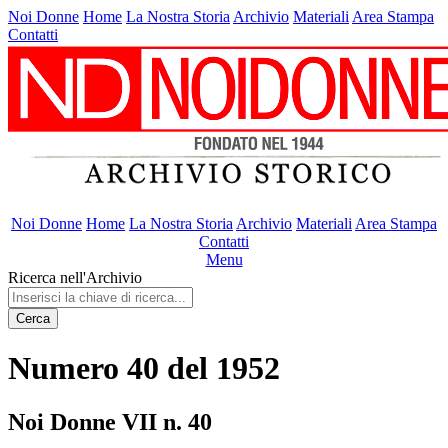
Noi Donne
Home
La Nostra Storia
Archivio
Materiali
Area Stampa
Contatti
Noi Donne
Home
La Nostra Storia
Archivio
Materiali
Area Stampa
Contatti
Menu
Ricerca nell'Archivio
Cerca
Numero 40 del 1952
Noi Donne VII n. 40