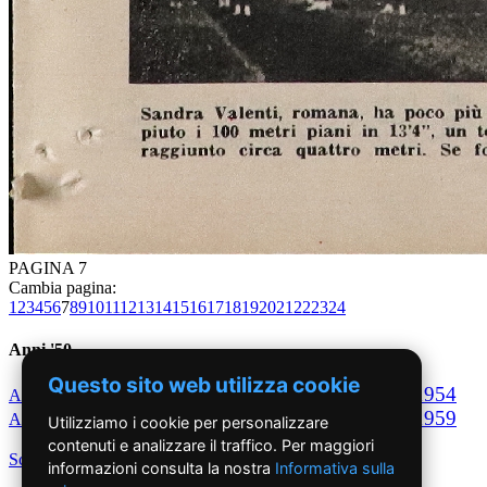
PAGINA 7
Cambia pagina:
1
2
3
4
5
6
7
8
9
10
11
12
13
14
15
16
17
18
19
20
21
22
23
24
Anni '50
Questo sito web utilizza cookie
1950
1951
1952
1953
1954
Anno
Anno
Anno
Anno
Anno
1955
1956
1957
1958
1959
Anno
Anno
Anno
Anno
Anno
Utilizziamo i cookie per personalizzare
contenuti e analizzare il traffico. Per maggiori
Scegli per decennio
informazioni consulta la nostra
Informativa sulla