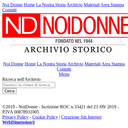
Noi Donne
Home
La Nostra Storia
Archivio
Materiali
Area Stampa
Contatti
Noi Donne
Home
La Nostra Storia
Archivio
Materiali
Area Stampa
Contatti
Menu
Ricerca nell'Archivio
Cerca
©2019 - NoiDonne - Iscrizione ROC n.33421 del 23 /09/ 2019 -
P.IVA 00878931005
Privacy Policy
-
Cookie Policy
|
Creazione Siti Internet
WebDimension®