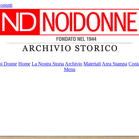
ontatti
i Donne
Home
La Nostra Storia
Archivio
Materiali
Area Stampa
Conta
Menu