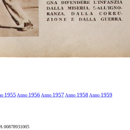
1955
1956
1957
1958
1959
no
Anno
Anno
Anno
Anno
IVA 00878931005