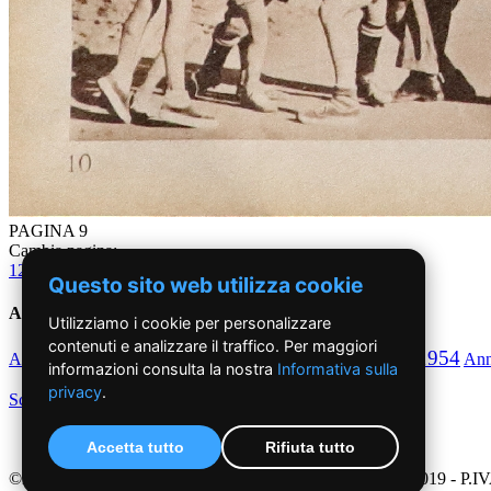
PAGINA 9
Cambia pagina:
1
2
3
4
5
6
7
8
9
10
11
12
13
14
15
16
17
18
19
20
Questo sito web utilizza cookie
Anni '50
Utilizziamo i cookie per personalizzare
contenuti e analizzare il traffico. Per maggiori
1950
1951
1952
1953
1954
Anno
Anno
Anno
Anno
Anno
An
informazioni consulta la nostra
Informativa sulla
privacy
.
Scegli per decennio
Accetta tutto
Rifiuta tutto
©2019 - NoiDonne - Iscrizione ROC n.33421 del 23 /09/ 2019 - P.