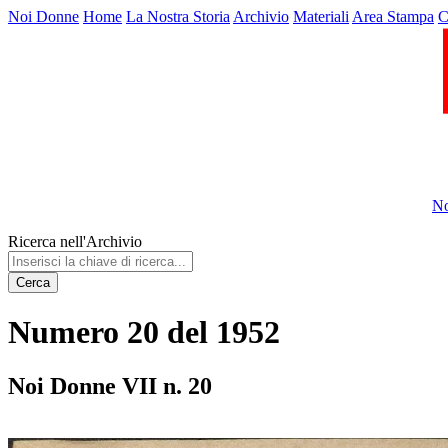
Noi Donne
Home
La Nostra Storia
Archivio
Materiali
Area Stampa
C
No
Ricerca nell'Archivio
Cerca
Numero 20 del 1952
Noi Donne VII n. 20