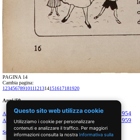
PAGINA 14
Cambia pagina:
1
2
3
4
5
6
7
8
9
10
11
12
13
14
15
16
17
18
19
20
Anni '50
Questo sito web utilizza cookie
1950
1951
1952
1953
1954
Anno
Anno
Anno
Anno
Anno
1955
1956
1957
1958
1959
Anno
Anno
Anno
Anno
Anno
Utilizziamo i cookie per personalizzare
contenuti e analizzare il traffico. Per maggiori
Scegli per decennio
informazioni consulta la nostra
Informativa sulla