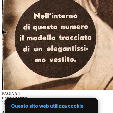
PAGINA 1
Cambia pagina:
1
2
3
4
5
6
7
8
9
10
11
12
13
14
15
16
17
18
19
20
Questo sito web utilizza cookie
Anni '50