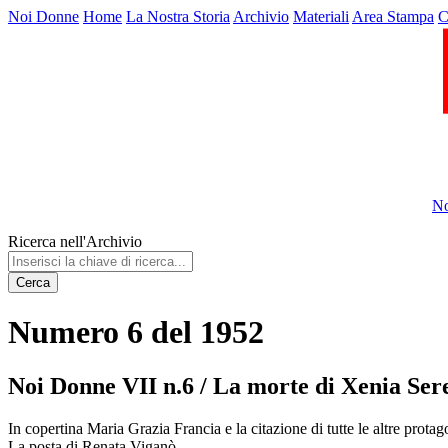
Noi Donne
Home
La Nostra Storia
Archivio
Materiali
Area Stampa
C
No
Ricerca nell'Archivio
Cerca
Numero 6 del 1952
Noi Donne VII n.6 / La morte di Xenia Sereni
In copertina Maria Grazia Francia e la citazione di tutte le altre pro
La posta di Renata Viganò.