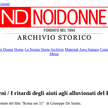
ontatti
i Donne
Home
La Nostra Storia
Archivio
Materiali
Area Stampa
Conta
Menu
 / I ritardi degli aiuti agli alluvionati del 
tagoniste del film “Roma ore 11" di Giuseppe De Santis.