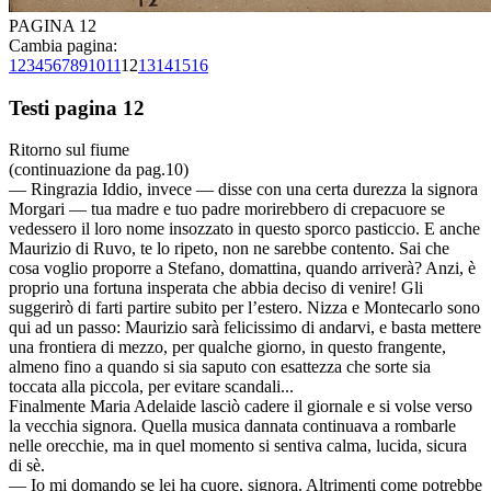
PAGINA 12
Cambia pagina:
1
2
3
4
5
6
7
8
9
10
11
12
13
14
15
16
Testi pagina 12
Ritorno sul fiume
(continuazione da pag.10)
— Ringrazia Iddio, invece — disse con una certa durezza la signora
Morgari — tua madre e tuo padre morirebbero di crepacuore se
vedessero il loro nome insozzato in questo sporco pasticcio. E anche
Maurizio di Ruvo, te lo ripeto, non ne sarebbe contento. Sai che
cosa voglio proporre a Stefano, domattina, quando arriverà? Anzi, è
proprio una fortuna insperata che abbia deciso di venire! Gli
suggerirò di farti partire subito per l’estero. Nizza e Montecarlo sono
qui ad un passo: Maurizio sarà felicissimo di andarvi, e basta mettere
una frontiera di mezzo, per qualche giorno, in questo frangente,
almeno fino a quando si sia saputo con esattezza che sorte sia
toccata alla piccola, per evitare scandali...
Finalmente Maria Adelaide lasciò cadere il giornale e si volse verso
la vecchia signora. Quella musica dannata continuava a rombarle
nelle orecchie, ma in quel momento si sentiva calma, lucida, sicura
di sè.
— Io mi domando se lei ha cuore, signora. Altrimenti come potrebbe