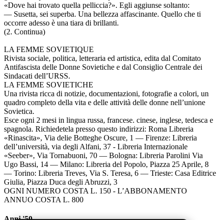
«Dove hai trovato quella pelliccia?». Egli aggiunse soltanto:
— Susetta, sei superba. Una bellezza affascinante. Quello che ti
occorre adesso è una tiara di brillanti.
(2. Continua)
LA FEMME SOVIETIQUE
Rivista sociale, politica, letteraria ed artistica, edita dal Comitato
Antifascista delle Donne Sovietiche e dal Consiglio Centrale dei
Sindacati dell’URSS.
LA FEMME SOVIETICHE
Una rivista ricca di notizie, documentazioni, fotografie a colori, un
quadro completo della vita e delle attività delle donne nell’unione
Sovietica.
Esce ogni 2 mesi in lingua russa, francese. cinese, inglese, tedesca e
spagnola. Richiedetela presso questo indirizzi: Roma Libreria
«Rinascita», Via delie Botteghe Oscure, 1 — Firenze: Libreria
dell’università, via degli Alfani, 37 - Libreria Internazionale
«Seeber», Via Tornabuoni, 70 — Bologna: Libreria Parolini Via
Ugo Bassi, 14 — Milano: Libreria del Popolo, Piazza 25 Aprile, 8
— Torino: Libreria Treves, Via S. Teresa, 6 — Trieste: Casa Editrice
Giulia, Piazza Duca degli Abruzzi, 3
OGNI NUMERO COSTA L. 150 - L’ABBONAMENTO
ANNUO COSTA L. 800
Anni '50