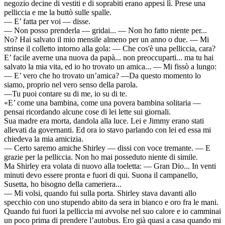
negozio decine di vestiti e di soprabiti erano appesi lì. Prese una
pelliccia e me la buttò sulle spalle.
— E’ fatta per voi — disse.
— Non posso prenderla — gridai... — Non ho fatto niente per...
No? Hai salvato il mio mensile almeno per un anno o due. — Mi
strinse il colletto intorno alla gola: — Che cos'è una pelliccia, cara?
E’ facile averne una nuova da papà... non preoccuparti... ma tu hai
salvato la mia vita, ed io ho trovato un amica... — Mi fissò a lungo:
— E’ vero che ho trovato un’amica? —Da questo momento lo
siamo, proprio nel vero senso della parola.
—Tu puoi contare su di me, io su di te.
«E’ come una bambina, come una povera bambina solitaria —
pensai ricordando alcune cose di lei lette sui giornali.
Sua madre era morta, dandola alla luce. Lei e Jimmy erano stati
allevati da governanti. Ed ora io stavo parlando con lei ed essa mi
chiedeva la mia amicizia.
— Certo saremo amiche Shirley — dissi con voce tremante. — E
grazie per la pelliccia. Non ho mai posseduto niente di simile.
Ma Shirley era volata di nuovo alla toeletta: — Gran Dio... In venti
minuti devo essere pronta e fuori di qui. Suona il campanello,
Susetta, ho bisogno della cameriera...
— Mi volsi, quando fui sulla porta. Shirley stava davanti allo
specchio con uno stupendo abito da sera in bianco e oro fra le mani.
Quando fui fuori la pelliccia mi avvolse nel suo calore e io camminai
un poco prima di prendere l’autobus. Ero già quasi a casa quando mi