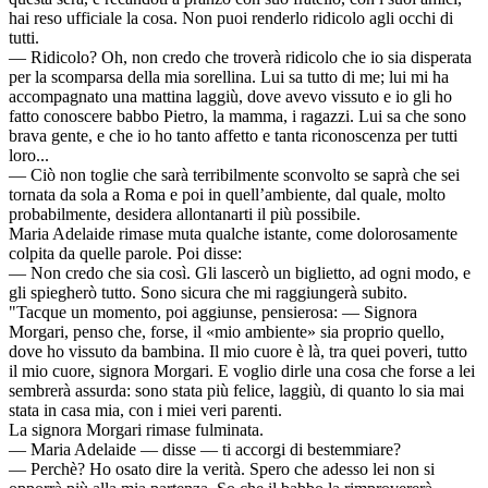
hai reso ufficiale la cosa. Non puoi renderlo ridicolo agli occhi di
tutti.
— Ridicolo? Oh, non credo che troverà ridicolo che io sia disperata
per la scomparsa della mia sorellina. Lui sa tutto di me; lui mi ha
accompagnato una mattina laggiù, dove avevo vissuto e io gli ho
fatto conoscere babbo Pietro, la mamma, i ragazzi. Lui sa che sono
brava gente, e che io ho tanto affetto e tanta riconoscenza per tutti
loro...
— Ciò non toglie che sarà terribilmente sconvolto se saprà che sei
tornata da sola a Roma e poi in quell’ambiente, dal quale, molto
probabilmente, desidera allontanarti il più possibile.
Maria Adelaide rimase muta qualche istante, come dolorosamente
colpita da quelle parole. Poi disse:
— Non credo che sia così. Gli lascerò un biglietto, ad ogni modo, e
gli spiegherò tutto. Sono sicura che mi raggiungerà subito.
"Tacque un momento, poi aggiunse, pensierosa: — Signora
Morgari, penso che, forse, il «mio ambiente» sia proprio quello,
dove ho vissuto da bambina. Il mio cuore è là, tra quei poveri, tutto
il mio cuore, signora Morgari. E voglio dirle una cosa che forse a lei
sembrerà assurda: sono stata più felice, laggiù, di quanto lo sia mai
stata in casa mia, con i miei veri parenti.
La signora Morgari rimase fulminata.
— Maria Adelaide — disse — ti accorgi di bestemmiare?
— Perchè? Ho osato dire la verità. Spero che adesso lei non si