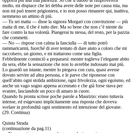
opporrà più alla mia partenza. So che il babbo la rimprovererà
molto, mi dispiace che lei debba avere delle noie per causa mia, ma
non mi può tenere prigioniera, e io non posso rimanere qui, inattiva,
nemmeno un attimo di più.
— Tu sei matta — disse la signora Morgari con convinzione — più
matta di me, il che è tutto dire. Ma so bene che non c’è niente da
fare contro la tua volontà. Piangerai tu stessa, del resto, per la pazzia
che commetti.
— No — rispose con calma la fanciulla — di tutto potrò
rammaricarmi, fuorché di aver tentato di dare aiuto a coloro che mi
raccolsero, un giorno, e mi trattarono come una figlia.
Febbrilmente cominciò a prepararsi: mentre toglieva l’elegante abito
da sera, ebbe la sensazione che non lo avrebbe indossato mai più.
Lo guardò un istante, mentre lo piegava con cura, quasi avesse
dovuto servire ad altra persona, e le parve che riponesse con
quell’abito ogni stolida ambizione, ogni frivolezza, ogni egoismo, ed
anche un vago sogno appena accennato e che già forse stava per
svanire, lasciandole un poco di amaro in cuore.
Quando fu pronta scrisse poche parole a Maurizio: erano tuttavia
intense, ed esigevano implicitamente una risposta che doveva
svelare in profondità ogni sentimento ed intenzione del giovane.
(29. Continua)
Quinta Strada
(continuazione da pag.11)