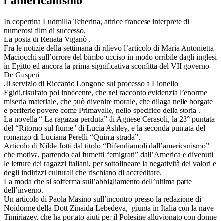
l'americanismo
In copertina Ludmilla Tcherina, attrice francese interprete di
numerosi film di successo.
La posta di Renata Viganò .
Fra le notizie della settimana di rilievo l’articolo di Maria Antonietta
Maciocchi sull’orrore del bimbo ucciso in modo orribile dagli inglesi
in Egitto ed ancora la prima significativa sconfitta del VII governo
De Gasperi
.Il servizio di Riccardo Longone sul processo a Lionello
Egidi,risultato poi innocente, che nel racconto evidenzia l’enorme
miseria materiale, che può divenire morale, che dilaga nelle borgate
e periferie povere come Primavalle, nello specifico della storia .
La novella “ La ragazza perduta” di Agnese Cerasoli, la 28° puntata
del “Ritorno sul fiume” di Lucia Ashley, e la seconda puntata del
romanzo di Luciana Perelli “Quinta strada”.
Articolo di Nilde Jotti dal titolo “Difendiamoli dall’americanismo”
che motiva, partendo dai fumetti “emigrati” dall’America e divenuti
le letture dei ragazzi italiani, per sottolineare la negatività dei valori e
degli indirizzi culturali che rischiano di accreditare.
La moda che si sofferma sull’abbigliamento dell’ultima parte
dell’inverno.
Un articolo di Paola Masino sull’incontro presso la redazione di
Noidonne della Dott Zinaida Lebedeva, giunta in Italia con la nave
Timiriazev, che ha portato aiuti per il Polesine alluvionato con donne