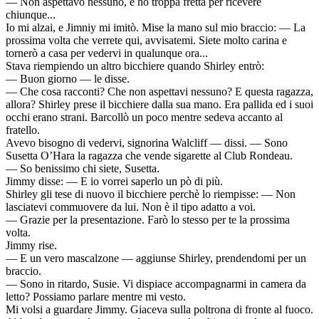
— Non aspettavo nessuno, e ho troppa fretta per ricevere
chiunque...
Io mi alzai, e Jimniy mi imitò. Mise la mano sul mio braccio: — La
prossima volta che verrete qui, avvisatemi. Siete molto carina e
tornerò a casa per vedervi in qualunque ora...
Stava riempiendo un altro bicchiere quando Shirley entrò:
— Buon giorno — le disse.
— Che cosa racconti? Che non aspettavi nessuno? E questa ragazza,
allora? Shirley prese il bicchiere dalla sua mano. Era pallida ed i suoi
occhi erano strani. Barcollò un poco mentre sedeva accanto al
fratello.
Avevo bisogno di vedervi, signorina Walcliff — dissi. — Sono
Susetta O’Hara la ragazza che vende sigarette al Club Rondeau.
— So benissimo chi siete, Susetta.
Jimmy disse: — E io vorrei saperlo un pò di più.
Shirley gli tese di nuovo il bicchiere perchè lo riempisse: — Non
lasciatevi commuovere da lui. Non è il tipo adatto a voi.
— Grazie per la presentazione. Farò lo stesso per te la prossima
volta.
Jimmy rise.
— E un vero mascalzone — aggiunse Shirley, prendendomi per un
braccio.
— Sono in ritardo, Susie. Vi dispiace accompagnarmi in camera da
letto? Possiamo parlare mentre mi vesto.
Mi volsi a guardare Jimmy. Giaceva sulla poltrona di fronte al fuoco.