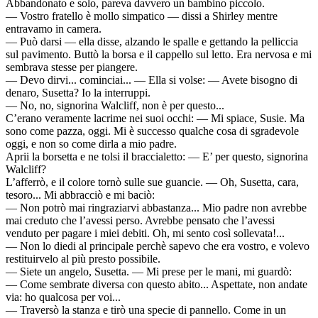
Abbandonato e solo, pareva davvero un bambino piccolo.
— Vostro fratello è mollo simpatico — dissi a Shirley mentre
entravamo in camera.
— Può darsi — ella disse, alzando le spalle e gettando la pelliccia
sul pavimento. Buttò la borsa e il cappello sul letto. Era nervosa e mi
sembrava stesse per piangere.
— Devo dirvi... cominciai... — Ella si volse: — Avete bisogno di
denaro, Susetta? Io la interruppi.
— No, no, signorina Walcliff, non è per questo...
C’erano veramente lacrime nei suoi occhi: — Mi spiace, Susie. Ma
sono come pazza, oggi. Mi è successo qualche cosa di sgradevole
oggi, e non so come dirla a mio padre.
Aprii la borsetta e ne tolsi il braccialetto: — E’ per questo, signorina
Walcliff?
L’afferrò, e il colore tornò sulle sue guancie. — Oh, Susetta, cara,
tesoro... Mi abbracciò e mi baciò:
— Non potrò mai ringraziarvi abbastanza... Mio padre non avrebbe
mai creduto che l’avessi perso. Avrebbe pensato che l’avessi
venduto per pagare i miei debiti. Oh, mi sento così sollevata!...
— Non lo diedi al principale perchè sapevo che era vostro, e volevo
restituirvelo al più presto possibile.
— Siete un angelo, Susetta. — Mi prese per le mani, mi guardò:
— Come sembrate diversa con questo abito... Aspettate, non andate
via: ho qualcosa per voi...
— Traversò la stanza e tirò una specie di pannello. Come in un