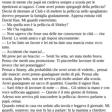
venne in mente che papà mi credeva sempre a scuola per le
ripetizioni ai ragazzi. Come avrei potuto spiegargli della pelliccia?
Decisi di ritornare al Club e di mettere la pelliccia nello spogliatoio:
dovevo preparare la famiglia gradatamente. Appena entrata vidi
David Han. Mi guardò esterrefatto.
— Ma quella non è la pelliccia di Shirley?
— Me l’ha regalata.
— Non sapevo che fosse una delle tue conoscenze in città — rise
David. Lo sentii amico e gli risposi sinceramente:
— Le ho fatto un favore e lei mi ha dato una mancia extra: ecco
tutto.
— Accidenti che mancia!...
Mi prese per un braccio: — Senti Su setta, sei stata molto brava.
Penso che meriti una promozione. Ti piacerebbe lavorare di notte
invece che nel pomeriggio?
Pensai a Jimmy, alla probabilità che avrei avuto di vederlo... pensai
alle mancie: avrei potuto guadagnare molto di più. Pensai alla
scuola, dopo tutto, non mi serviva più molto andare alla scuola.
Avrei guadagnato un sacco di quattrini. Guardai il signor Han.
— Sarò felice di lavorare di notte — dissi... Gli strinsi la mano e con
voce soffocata aggiunsi: — Questo è il mio giorno di fortuna.
Adesso non serviva più nascondere la pelliccia: dovevo parlarne a
papà, ormai.
Quando entrai in casa era seduto alla tavola e leggeva il giornale. Mi
guardò, sorpreso: ma non fu lui a parlare: fu la mamma a chiedere: