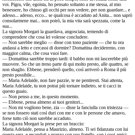
voi. Pigra, vile, egoista, ho pensato soltanto a me stessa, al mio
benessere, ho chiuso gli occhi per non vedere, per non guardare... e
adesso... adesso, ecco... se qualcosa è accaduto ad Anita... non saprò
consolarmene mai... non potrò, la mia vita sarà spezzata, come la
sua...
La signora Morgari la guardava, angosciata, temendo di
comprendere che cosa lei volesse concludere.
— Non sarebbe meglio — disse con tono paziente — che tu ora
andassi a letto e cercassi di dormire? Domattina decideremo, con
maggior calma, che cosa vuoi fare.
— Domattina sarebbe troppo tardi: il babbo non mi lascerebbe più
muovere. So che un treno parte di qui molto presto, alle quattro, se
non sbaglio. Ebbene, prenderò quello, così arriverò a Roma il più
presto possibile...
— Maria Adelaide, non fare pazzie, te ne pentiresti. Stai attenta,
Maria Adelaide, tu non potrai più tornare indietro, se ti cacci in
questo guaio.
— Non penso a me, in questo momento.
— Ebbene, pensa almeno ai tuoi genitori...
— Non mi vogliono bene, zia — disse la fanciulla con tristezza —
se non fossero stati così duri con me e con le persone che amavo,
forse tutto ciò non sarebbe accaduto.
La signora Morgari la prese per un braccio:
Maria Adelaide, pensa a Maurizio, almeno. Ti sei fidanzata con lui
questa sera, e recandoti a pranzo con suo fratello, con i suoi amici,