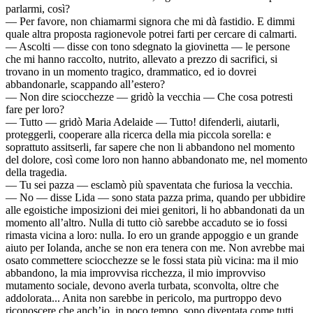
parlarmi, così?
— Per favore, non chiamarmi signora che mi dà fastidio. E dimmi
quale altra proposta ragionevole potrei farti per cercare di calmarti.
— Ascolti — disse con tono sdegnato la giovinetta — le persone
che mi hanno raccolto, nutrito, allevato a prezzo di sacrifici, si
trovano in un momento tragico, drammatico, ed io dovrei
abbandonarle, scappando all’estero?
— Non dire sciocchezze — gridò la vecchia — Che cosa potresti
fare per loro?
— Tutto — gridò Maria Adelaide — Tutto! difenderli, aiutarli,
proteggerli, cooperare alla ricerca della mia piccola sorella: e
soprattuto assitserli, far sapere che non li abbandono nel momento
del dolore, così come loro non hanno abbandonato me, nel momento
della tragedia.
— Tu sei pazza — esclamò più spaventata che furiosa la vecchia.
— No — disse Lida — sono stata pazza prima, quando per ubbidire
alle egoistiche imposizioni dei miei genitori, li ho abbandonati da un
momento all’altro. Nulla di tutto ciò sarebbe accaduto se io fossi
rimasta vicina a loro: nulla. Io ero un grande appoggio e un grande
aiuto per Iolanda, anche se non era tenera con me. Non avrebbe mai
osato commettere sciocchezze se le fossi stata più vicina: ma il mio
abbandono, la mia improvvisa ricchezza, il mio improvviso
mutamento sociale, devono averla turbata, sconvolta, oltre che
addolorata... Anita non sarebbe in pericolo, ma purtroppo devo
riconoscere che anch’io, in poco tempo, sono diventata come tutti