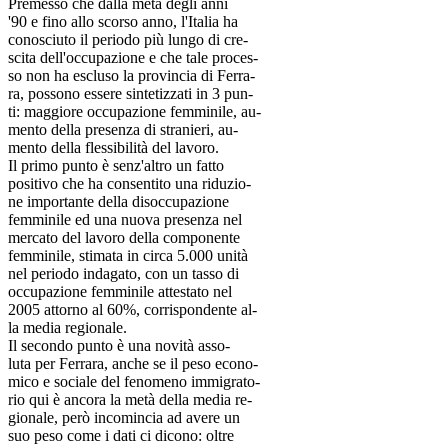
Premesso che dalla metà degli anni
'90 e fino allo scorso anno, l'Italia ha
conosciuto il periodo più lungo di cre-
scita dell'occupazione e che tale proces-
so non ha escluso la provincia di Ferra-
ra, possono essere sintetizzati in 3 pun-
ti: maggiore occupazione femminile, au-
mento della presenza di stranieri, au-
mento della flessibilità del lavoro.
Il primo punto è senz'altro un fatto
positivo che ha consentito una riduzio-
ne importante della disoccupazione
femminile ed una nuova presenza nel
mercato del lavoro della componente
femminile, stimata in circa 5.000 unità
nel periodo indagato, con un tasso di
occupazione femminile attestato nel
2005 attorno al 60%, corrispondente al-
la media regionale.
Il secondo punto è una novità asso-
luta per Ferrara, anche se il peso econo-
mico e sociale del fenomeno immigrato-
rio qui è ancora la metà della media re-
gionale, però incomincia ad avere un
suo peso come i dati ci dicono: oltre