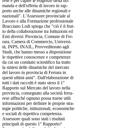
rese e per capire le esigenze della do-
manda e dell'offerta di lavoro in rap-
porto anche alle dinamiche regionali e
nazionali". L'Assessore provinciale al
Lavoro e alla Formazione professionale
Bracciano Lodi spiega che "ciò è il frut-
to della collaborazione tra Istituzioni ed
Enti diversi: Provincia, Comune di Fer-
rara, Camera di Commercio, Universi-
tà, INPS, INAIL, Provveditorato agli
Studi, che hanno messo a disposizione
le rispettive conoscenze e competenze
da cui un comitato scientifico ha tratto
la sintesi delle dinamiche del mercato
del lavoro in provincia di Ferrara in
questi ultimi anni". Dall'elaborazione di
tutti i dati raccolti è stato steso il 1°
Rapporto sul Mercato del lavoro nella
provincia, consegnato alla società ferra-
rese affinché ognuno possa trarne utili
informazioni per definire le proprie stra-
tegie politiche, istituzionali, economiche
e sociali di rispettiva competenza.
Assessore quali sono stati i risultati
principali di questo 1° Rapporto?