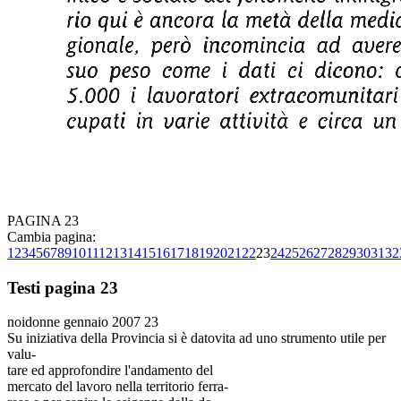
PAGINA 23
Cambia pagina:
1
2
3
4
5
6
7
8
9
10
11
12
13
14
15
16
17
18
19
20
21
22
23
24
25
26
27
28
29
30
31
32
Testi pagina 23
noidonne gennaio 2007 23
Su iniziativa della Provincia si è datovita ad uno strumento utile per
valu-
tare ed approfondire l'andamento del
mercato del lavoro nella territorio ferra-