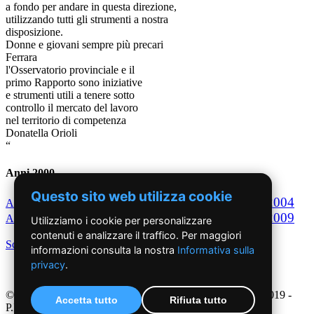
a fondo per andare in questa direzione,
utilizzando tutti gli strumenti a nostra
disposizione.
Donne e giovani sempre più precari
Ferrara
l'Osservatorio provinciale e il
primo Rapporto sono iniziative
e strumenti utili a tenere sotto
controllo il mercato del lavoro
nel territorio di competenza
Donatella Orioli
“
Anni 2000
Questo sito web utilizza cookie
2000
2001
2002
2003
2004
Anno
Anno
Anno
Anno
Anno
2005
2006
2007
2008
2009
Anno
Anno
Anno
Anno
Anno
Utilizziamo i cookie per personalizzare
contenuti e analizzare il traffico. Per maggiori
Scegli per decennio
informazioni consulta la nostra
Informativa sulla
privacy
.
©2019 - NoiDonne - Iscrizione ROC n.33421 del 23 /09/ 2019 -
Accetta tutto
Rifiuta tutto
P.IVA 00878931005