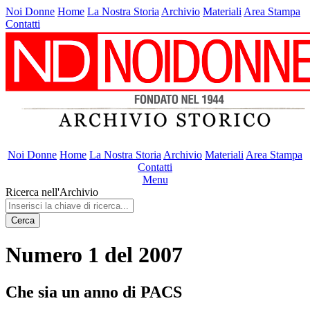
Noi Donne
Home
La Nostra Storia
Archivio
Materiali
Area Stampa
Contatti
Noi Donne
Home
La Nostra Storia
Archivio
Materiali
Area Stampa
Contatti
Menu
Ricerca nell'Archivio
Cerca
Numero 1 del 2007
Che sia un anno di PACS