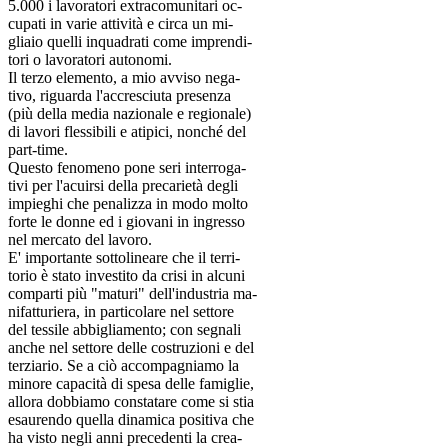
5.000 i lavoratori extracomunitari oc-
cupati in varie attività e circa un mi-
gliaio quelli inquadrati come imprendi-
tori o lavoratori autonomi.
Il terzo elemento, a mio avviso nega-
tivo, riguarda l'accresciuta presenza
(più della media nazionale e regionale)
di lavori flessibili e atipici, nonché del
part-time.
Questo fenomeno pone seri interroga-
tivi per l'acuirsi della precarietà degli
impieghi che penalizza in modo molto
forte le donne ed i giovani in ingresso
nel mercato del lavoro.
E' importante sottolineare che il terri-
torio è stato investito da crisi in alcuni
comparti più "maturi" dell'industria ma-
nifatturiera, in particolare nel settore
del tessile abbigliamento; con segnali
anche nel settore delle costruzioni e del
terziario. Se a ciò accompagniamo la
minore capacità di spesa delle famiglie,
allora dobbiamo constatare come si stia
esaurendo quella dinamica positiva che
ha visto negli anni precedenti la crea-