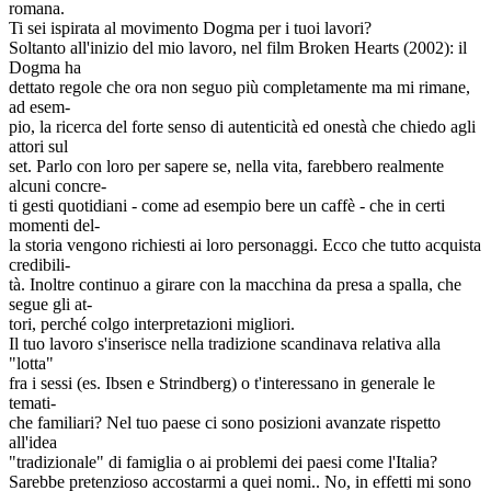
romana.
Ti sei ispirata al movimento Dogma per i tuoi lavori?
Soltanto all'inizio del mio lavoro, nel film Broken Hearts (2002): il
Dogma ha
dettato regole che ora non seguo più completamente ma mi rimane,
ad esem-
pio, la ricerca del forte senso di autenticità ed onestà che chiedo agli
attori sul
set. Parlo con loro per sapere se, nella vita, farebbero realmente
alcuni concre-
ti gesti quotidiani - come ad esempio bere un caffè - che in certi
momenti del-
la storia vengono richiesti ai loro personaggi. Ecco che tutto acquista
credibili-
tà. Inoltre continuo a girare con la macchina da presa a spalla, che
segue gli at-
tori, perché colgo interpretazioni migliori.
Il tuo lavoro s'inserisce nella tradizione scandinava relativa alla
"lotta"
fra i sessi (es. Ibsen e Strindberg) o t'interessano in generale le
temati-
che familiari? Nel tuo paese ci sono posizioni avanzate rispetto
all'idea
"tradizionale" di famiglia o ai problemi dei paesi come l'Italia?
Sarebbe pretenzioso accostarmi a quei nomi.. No, in effetti mi sono