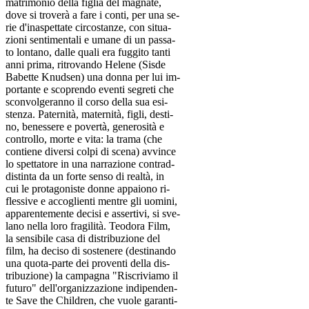
matrimonio della figlia del magnate,
dove si troverà a fare i conti, per una se-
rie d'inaspettate circostanze, con situa-
zioni sentimentali e umane di un passa-
to lontano, dalle quali era fuggito tanti
anni prima, ritrovando Helene (Sisde
Babette Knudsen) una donna per lui im-
portante e scoprendo eventi segreti che
sconvolgeranno il corso della sua esi-
stenza. Paternità, maternità, figli, desti-
no, benessere e povertà, generosità e
controllo, morte e vita: la trama (che
contiene diversi colpi di scena) avvince
lo spettatore in una narrazione contrad-
distinta da un forte senso di realtà, in
cui le protagoniste donne appaiono ri-
flessive e accoglienti mentre gli uomini,
apparentemente decisi e assertivi, si sve-
lano nella loro fragilità. Teodora Film,
la sensibile casa di distribuzione del
film, ha deciso di sostenere (destinando
una quota-parte dei proventi della dis-
tribuzione) la campagna "Riscriviamo il
futuro" dell'organizzazione indipenden-
te Save the Children, che vuole garanti-