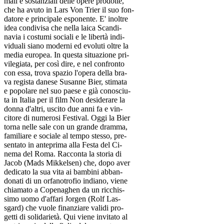
mali e sostanziali delle opere prodotte,
che ha avuto in Lars Von Trier il suo fon-
datore e principale esponente. E' inoltre
idea condivisa che nella laica Scandi-
navia i costumi sociali e le libertà indi-
viduali siano moderni ed evoluti oltre la
media europea. In questa situazione pri-
vilegiata, per così dire, e nel confronto
con essa, trova spazio l'opera della bra-
va regista danese Susanne Bier, stimata
e popolare nel suo paese e già conosciu-
ta in Italia per il film Non desiderare la
donna d'altri, uscito due anni fa e vin-
citore di numerosi Festival. Oggi la Bier
torna nelle sale con un grande dramma,
familiare e sociale al tempo stesso, pre-
sentato in anteprima alla Festa del Ci-
nema del Roma. Racconta la storia di
Jacob (Mads Mikkelsen) che, dopo aver
dedicato la sua vita ai bambini abban-
donati di un orfanotrofio indiano, viene
chiamato a Copenaghen da un ricchis-
simo uomo d'affari Jorgen (Rolf Las-
sgard) che vuole finanziare validi pro-
getti di solidarietà. Qui viene invitato al