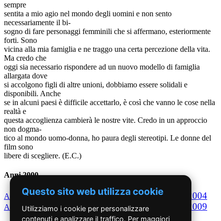
sempre
sentita a mio agio nel mondo degli uomini e non sento
necessariamente il bi-
sogno di fare personaggi femminili che si affermano, esteriormente
forti. Sono
vicina alla mia famiglia e ne traggo una certa percezione della vita.
Ma credo che
oggi sia necessario rispondere ad un nuovo modello di famiglia
allargata dove
si accolgono figli di altre unioni, dobbiamo essere solidali e
disponibili. Anche
se in alcuni paesi è difficile accettarlo, è così che vanno le cose nella
realtà e
questa accoglienza cambierà le nostre vite. Credo in un approccio
non dogma-
tico al mondo uomo-donna, ho paura degli stereotipi. Le donne del
film sono
libere di scegliere. (E.C.)
Anni 2000
Questo sito web utilizza cookie
2000
2001
2002
2003
2004
Anno
Anno
Anno
Anno
Anno
2005
2006
2007
2008
2009
Anno
Anno
Anno
Anno
Anno
Utilizziamo i cookie per personalizzare
contenuti e analizzare il traffico. Per maggiori