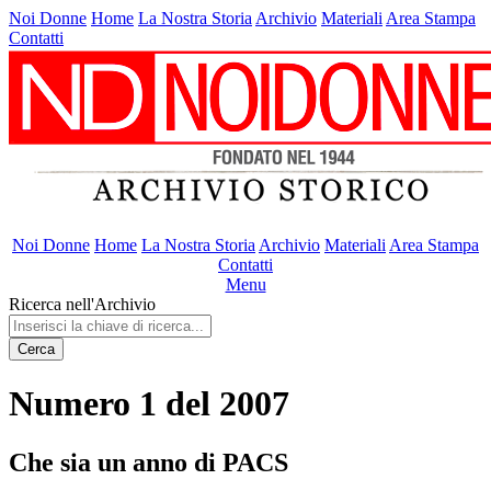
Noi Donne
Home
La Nostra Storia
Archivio
Materiali
Area Stampa
Contatti
Noi Donne
Home
La Nostra Storia
Archivio
Materiali
Area Stampa
Contatti
Menu
Ricerca nell'Archivio
Cerca
Numero 1 del 2007
Che sia un anno di PACS