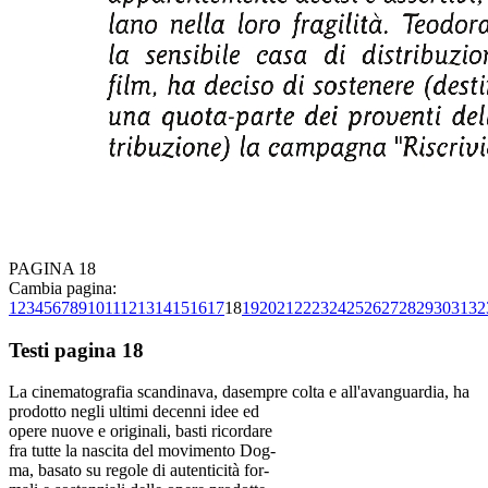
PAGINA 18
Cambia pagina:
1
2
3
4
5
6
7
8
9
10
11
12
13
14
15
16
17
18
19
20
21
22
23
24
25
26
27
28
29
30
31
32
Testi pagina 18
La cinematografia scandinava, dasempre colta e all'avanguardia, ha
prodotto negli ultimi decenni idee ed
opere nuove e originali, basti ricordare
fra tutte la nascita del movimento Dog-
ma, basato su regole di autenticità for-