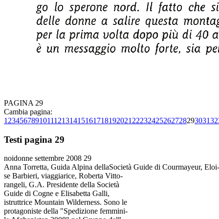
PAGINA 29
Cambia pagina:
1
2
3
4
5
6
7
8
9
10
11
12
13
14
15
16
17
18
19
20
21
22
23
24
25
26
27
28
29
30
31
32
Testi pagina 29
noidonne settembre 2008 29
Anna Torretta, Guida Alpina dellaSocietà Guide di Courmayeur, Eloi
se Barbieri, viaggiarice, Roberta Vitto-
rangeli, G.A. Presidente della Società
Guide di Cogne e Elisabetta Galli,
istruttrice Mountain Wilderness. Sono le
protagoniste della "Spedizione femmini-