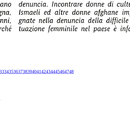
33
34
35
36
37
38
39
40
41
42
43
44
45
46
47
48
-