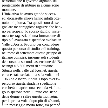
nazionali che il governo afghano sta
progettando di istituire in alcune zone
montane.
L'iniziativa ha avuto grande succes-
so: diciassette allievi hanno infatti otte-
nuto il diploma. Tra questi sono da se-
gnalare tre coraggiose ragazze che han-
no partecipato, lo scorso giugno, insie-
me a tre ragazzi, ad una formazione di
tipo più avanzato e specifico svoltasi in
Valle d'Aosta. Proprio per concludere
questo percorso di studio e di training,
nel mese di settembre questo gruppo di
italiane compirà, insieme agli studenti
del corso, la seconda ascensione del Ba-
batangi a 6.500 metri di altitudine.
Situata nella valle del Kezget, questa
cima è stata scalata una sola volta, nel
1963 da Alberto Pinelli. Dopo aver ri-
percorso questa strada la spedizione
cercherà di aprire una seconda via lun-
go lo sperone nord. Il fatto che siano
delle donne a salire questa montagna,
per la prima volta dopo più di 40 anni,
è un messaggio molto forte, sia perché