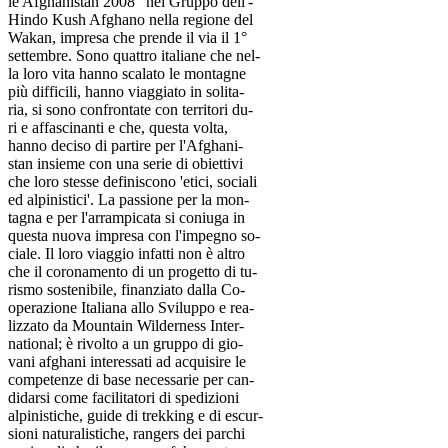
le Afghanistan 2008" nel Gruppo dell'-
Hindo Kush Afghano nella regione del
Wakan, impresa che prende il via il 1°
settembre. Sono quattro italiane che nel-
la loro vita hanno scalato le montagne
più difficili, hanno viaggiato in solita-
ria, si sono confrontate con territori du-
ri e affascinanti e che, questa volta,
hanno deciso di partire per l'Afghani-
stan insieme con una serie di obiettivi
che loro stesse definiscono 'etici, sociali
ed alpinistici'. La passione per la mon-
tagna e per l'arrampicata si coniuga in
questa nuova impresa con l'impegno so-
ciale. Il loro viaggio infatti non è altro
che il coronamento di un progetto di tu-
rismo sostenibile, finanziato dalla Co-
operazione Italiana allo Sviluppo e rea-
lizzato da Mountain Wilderness Inter-
national; è rivolto a un gruppo di gio-
vani afghani interessati ad acquisire le
competenze di base necessarie per can-
didarsi come facilitatori di spedizioni
alpinistiche, guide di trekking e di escur-
sioni naturalistiche, rangers dei parchi