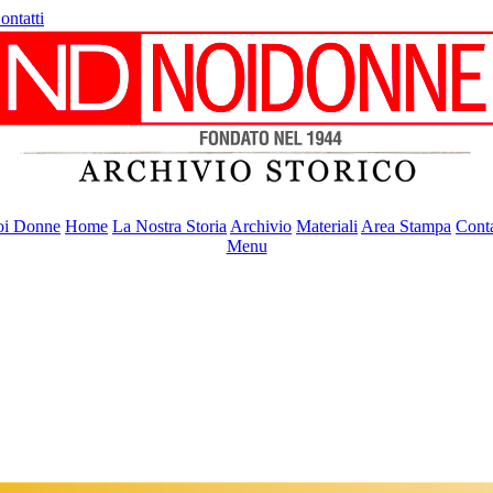
ontatti
i Donne
Home
La Nostra Storia
Archivio
Materiali
Area Stampa
Conta
Menu