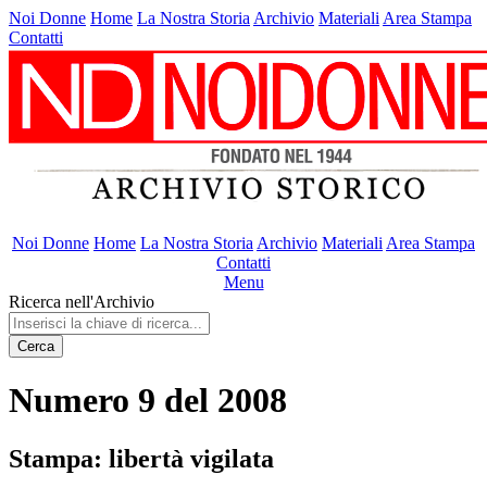
Noi Donne
Home
La Nostra Storia
Archivio
Materiali
Area Stampa
Contatti
Noi Donne
Home
La Nostra Storia
Archivio
Materiali
Area Stampa
Contatti
Menu
Ricerca nell'Archivio
Cerca
Numero 9 del 2008
Stampa: libertà vigilata