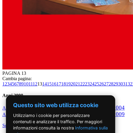
PAGINA 13
Cambia pagina:
1
2
3
4
5
6
7
8
9
10
11
12
13
14
15
16
17
18
19
20
21
22
23
24
25
26
27
28
29
30
31
32
Anni 2000
Questo sito web utilizza cookie
2000
2001
2002
2003
2004
Anno
Anno
Anno
Anno
Anno
2005
2006
2007
2008
2009
Anno
Anno
Anno
Anno
Anno
Utilizziamo i cookie per personalizzare
contenuti e analizzare il traffico. Per maggiori
Scegli per decennio
informazioni consulta la nostra
Informativa sulla